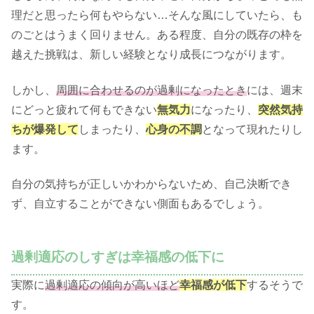
理だと思ったら何もやらない…そんな風にしていたら、も
のごとはうまく回りません。ある程度、自分の既存の枠を
越えた挑戦は、新しい経験となり成長につながります。
しかし、
周囲に合わせるのが過剰になったとき
には、週末
にどっと疲れて何もできない
無気力
になったり、
突然気持
ちが爆発して
しまったり、
心身の不調
となって現れたりし
ます。
自分の気持ちが正しいかわからないため、自己決断でき
ず、自立することができない側面もあるでしょう。
過剰適応のしすぎは幸福感の低下に
実際に
過剰適応の傾向が高いほど
幸福感が低下
するそうで
す。