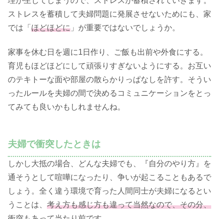
理が生じてしまうので、ストレスが蓄積されていきます。
ストレスを蓄積して夫婦問題に発展させないためにも、家
では「
ほどほどに
」が重要ではないでしょうか。
家事を休む日を週に1日作り、ご飯も出前や外食にする。
育児もほどほどにして頑張りすぎないようにする。お互い
のテキトーな面や部屋の散らかりっぱなしを許す。そうい
ったルールを夫婦の間で決めるコミュニケーションをとっ
てみても良いかもしれませんね。
夫婦で衝突したときは
しかし大抵の場合、どんな夫婦でも、『自分のやり方』を
通そうとして喧嘩になったり、争いが起こることもあるで
しょう。全く違う環境で育った人間同士が夫婦になるとい
うことは、
考え方も感じ方も違って当然なので、その分、
衝突もあって当たり前
です。