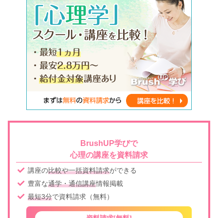
BrushUP学びで
心理の講座を資料請求
講座の
比較や一括資料請求
ができる
豊富な
通学・通信講座
情報掲載
最短3分
で資料請求（無料）
資料請求[無料]