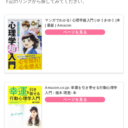
下記のリンクから探してみてください。
マンガでわかる! 心理学超入門 | ゆうきゆう |本
| 通販 | Amazon
Amazon.co.jp: 幸運を引き寄せる行動心理学
入門 : 植木 理恵: 本