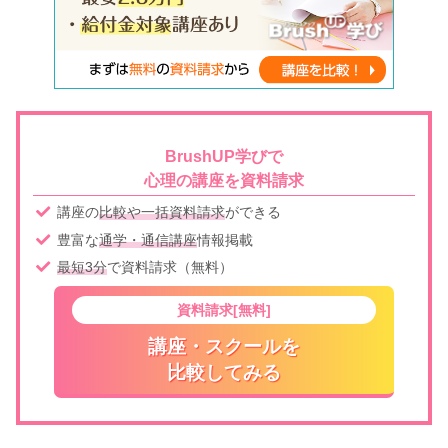
BrushUP学びで
心理の講座を資料請求
講座の
比較や一括資料請求
ができる
豊富な
通学・通信講座
情報掲載
最短3分
で資料請求（無料）
資料請求[無料]
講座・スクールを
比較してみる