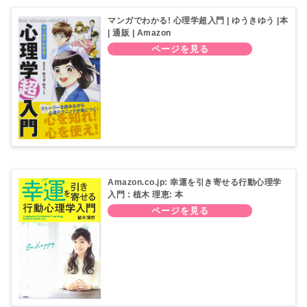
マンガでわかる! 心理学超入門 | ゆうきゆう |本
| 通販 | Amazon
Amazon.co.jp: 幸運を引き寄せる行動心理学
入門 : 植木 理恵: 本