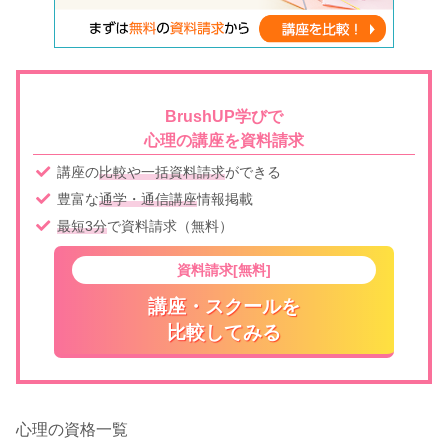
BrushUP学びで
心理の講座を資料請求
講座の
比較や一括資料請求
ができる
豊富な
通学・通信講座
情報掲載
最短3分
で資料請求（無料）
資料請求[無料]
講座・スクールを
比較してみる
心理の資格一覧