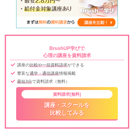
BrushUP学びで
心理の講座を資料請求
講座の
比較や一括資料請求
ができる
豊富な
通学・通信講座
情報掲載
最短3分
で資料請求（無料）
資料請求[無料]
講座・スクールを
比較してみる